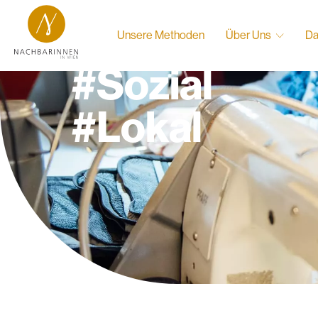
#Nachhaltig
Unsere Methoden
Über Uns
Da
#Sozial
#Lokal