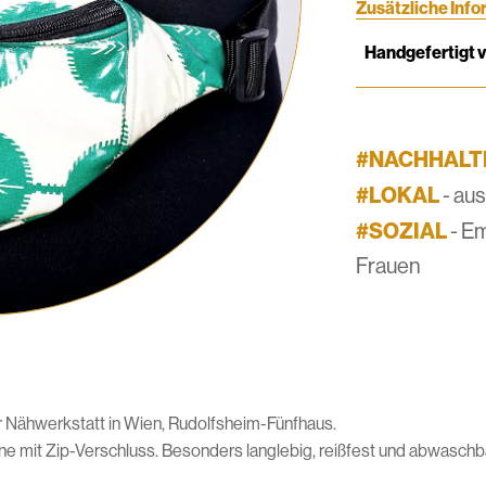
Zusätzliche Inf
Handgefertigt 
#NACHHALT
#LOKAL
- au
#SOZIAL
- E
Frauen
er Nähwerkstatt in Wien, Rudolfsheim-Fünfhaus.
 mit Zip-Verschluss. Besonders langlebig, reißfest und abwaschbar