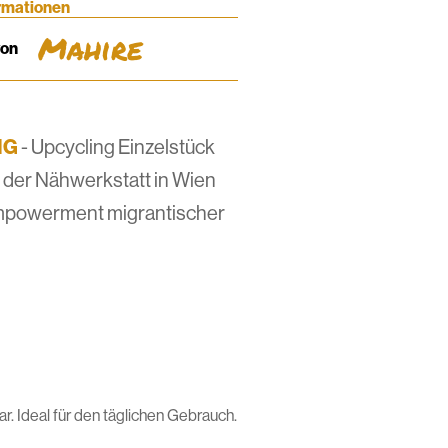
ormationen
Mahire
von
IG
- Upcycling Einzelstück
s der Nähwerkstatt in Wien
mpowerment migrantischer
. Ideal für den täglichen Gebrauch.