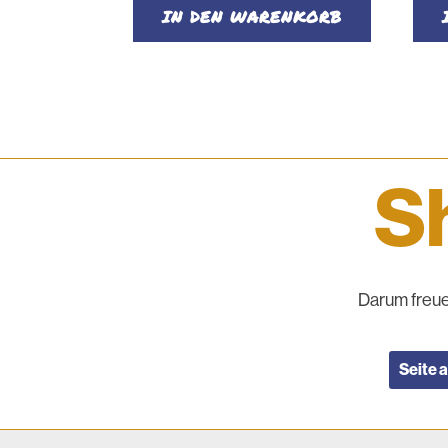
war:
ist:
war
IN DEN WARENKORB
€ 50
€ 45.
€ 5
Sh
Darum freue
Seite 