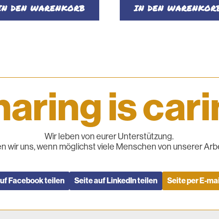
:
ist:
IN DEN WARENKORB
IN DEN WARENKOR
0
€ 45.
aring is car
Wir leben von eurer Unterstützung.
n wir uns, wenn möglichst viele Menschen von unserer Arbe
auf Facebook teilen
Seite auf LinkedIn teilen
Seite per E-mai