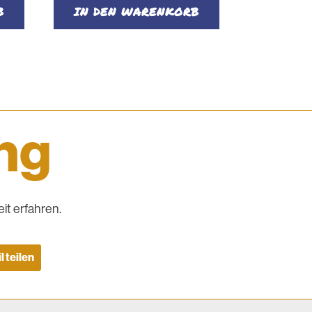
war:
ist:
B
IN DEN WARENKORB
€ 50
€ 45.
ing
it erfahren.
l teilen