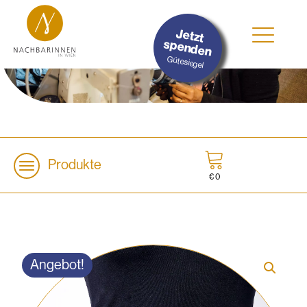
#Nachhaltig
Jetzt
#Sozial
spenden
#Lokal
Gütesiegel
Produkte
€
0
Angebot!