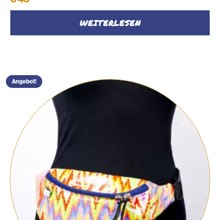
Preis
Preis
war:
ist:
WEITERLESEN
€ 50
€ 45.
Angebot!