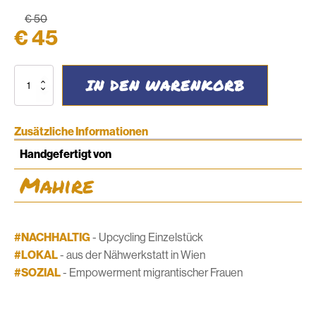
€
50
Ursprünglicher
Aktueller
€
45
Preis
Preis
Bauchtasche
war:
ist:
IN DEN WARENKORB
#07
Menge
€ 50
€ 45.
Zusätzliche Informationen
Handgefertigt von
Mahire
#NACHHALTIG
- Upcycling Einzelstück
#LOKAL
- aus der Nähwerkstatt in Wien
#SOZIAL
- Empowerment migrantischer Frauen