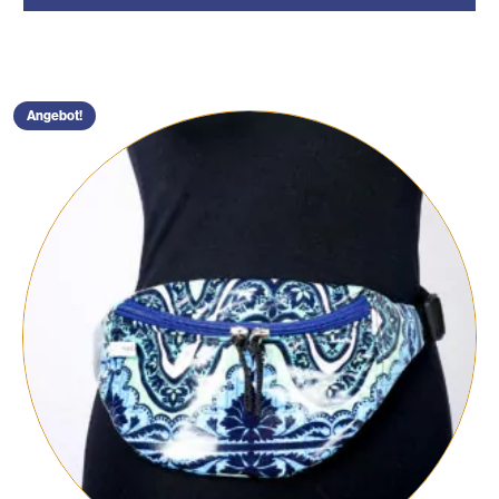
€ 50
€ 45.
Angebot!