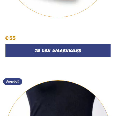
Shopper
€
55
IN DEN WARENKORB
Angebot!