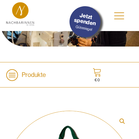
#Nachhaltig
Jetzt
#Sozial
spenden
#Lokal
Gütesiegel
Produkte
€
0