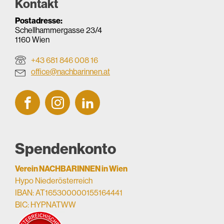
Kontakt
Postadresse:
Schellhammergasse 23/4
1160 Wien
+43 681 846 008 16
office@nachbarinnen.at
Spendenkonto
Verein NACHBARINNEN in Wien
Hypo Niederösterreich
IBAN: AT165300000155164441
BIC: HYPNATWW