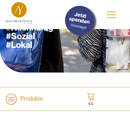
Jetzt
spenden
#Nachhaltig
Gütesiegel
#Sozial
#Lokal
Produkte
€
0