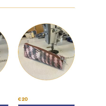
Schüttelpenal #35
€
20