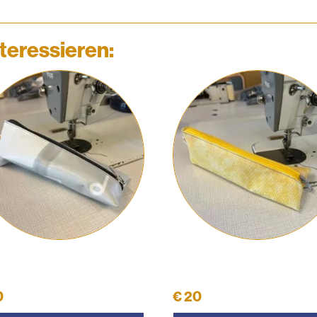
teressieren:
üttelpenal #36
Schüttelpenal #34
0
€
20