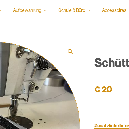
Aufbewahrung
Schule & Büro
Accessoires
Schütt
€
20
Zusätzliche Inf