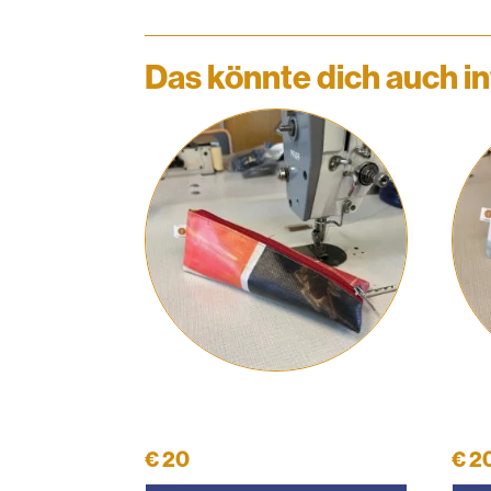
Das könnte dich auch in
Schüttelpenal #31
Sch
€
20
€
2