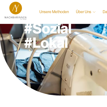
#Nachhaltig
Unsere Methoden
Über Uns
Da
#Sozial
#Lokal