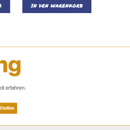
B
IN DEN WARENKORB
ing
it erfahren.
l teilen