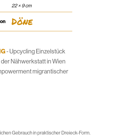
22 × 9 cm
Döne
von
IG
- Upcycling Einzelstück
s der Nähwerkstatt in Wien
mpowerment migrantischer
lichen Gebrauch in praktischer Dreieck-Form.