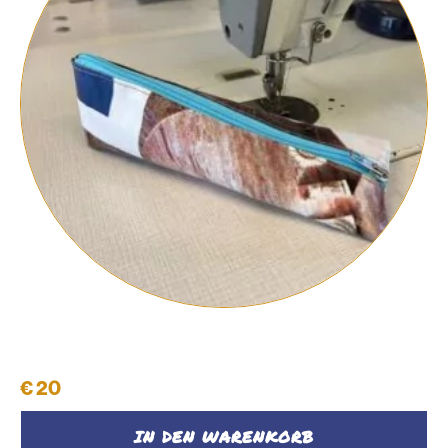
Schüttelpenal #38
€
20
IN DEN WARENKORB