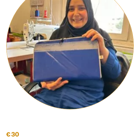
Laptophülle 13'' #03
€
30