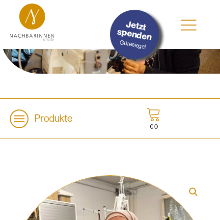
#Nachhaltig
Jetzt
#Sozial
spenden
#Lokal
Gütesiegel
Produkte
€
0