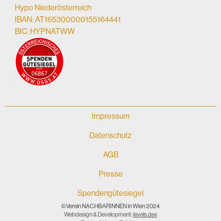
Hypo Niederösterreich
IBAN: AT165300000155164441
BIC: HYPNATWW
Impressum
Datenschutz
AGB
Presse
Spendengütesiegel
©Verein NACHBARINNEN in Wien 2024
Webdesign & Development:
levels.dev