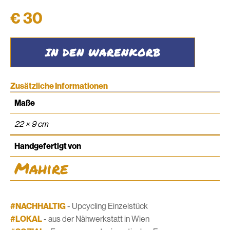
€
30
Laptophülle
IN DEN WARENKORB
13''
#07
Menge
Zusätzliche Informationen
Maße
22 × 9 cm
Handgefertigt von
Mahire
#NACHHALTIG
- Upcycling Einzelstück
#LOKAL
- aus der Nähwerkstatt in Wien