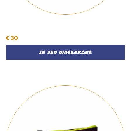
Kosmetiktasche
€
30
IN DEN WARENKORB