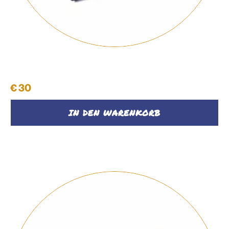
Kosmetiktasche
€
30
IN DEN WARENKORB