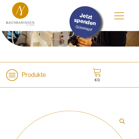
#Nachhaltig
Jetzt
#Sozial
spenden
#Lokal
Gütesiegel
Produkte
€
0