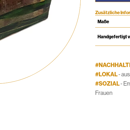
Menge
Zusätzliche Inf
Maße
Handgefertigt 
#NACHHALT
#LOKAL
- au
#SOZIAL
- E
Frauen