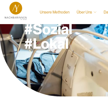
#Nachhaltig
Unsere Methoden
Über Uns
Da
#Sozial
#Lokal