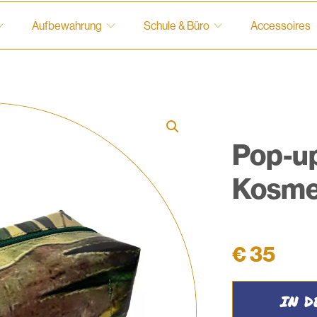
Aufbewahrung
Schule & Büro
Accessoires
Pop-u
Kosme
€
35
Pop-
IN 
up
Kosmetiktasche