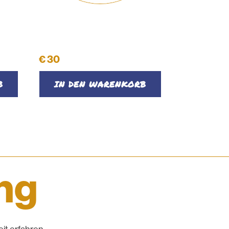
Kosmetiktasche in
Netzoptik #06
€
30
B
IN DEN WARENKORB
ing