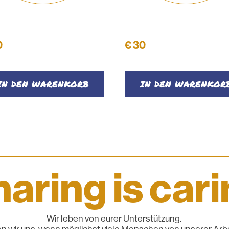
metiktasche
Kosmetiktasche
0
€
30
IN DEN WARENKORB
IN DEN WARENKOR
aring is car
Wir leben von eurer Unterstützung.