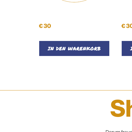
Kosmetiktasche
Kos
€
30
€
3
IN DEN WARENKORB
Sh