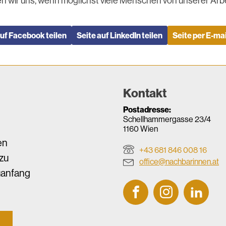
n wir uns, wenn möglichst viele Menschen von unserer Arbe
auf Facebook teilen
Seite auf LinkedIn teilen
Seite per E-mai
Kontakt
Postadresse:
Schellhammergasse 23/4
1160 Wien
en
+43 681 846 008 16
zu
office@nachbarinnen.at
uanfang