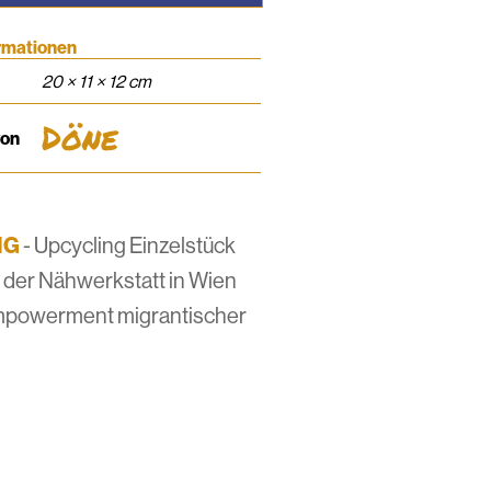
ormationen
20 × 11 × 12 cm
Döne
von
IG
- Upcycling Einzelstück
s der Nähwerkstatt in Wien
mpowerment migrantischer