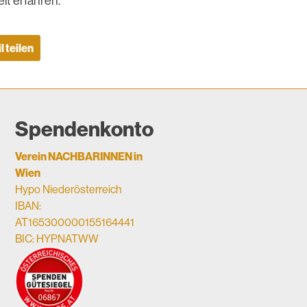
it erfahren.
l teilen
Spendenkonto
Verein NACHBARINNEN in
Wien
Hypo Niederösterreich
IBAN:
AT165300000155164441
BIC: HYPNATWW