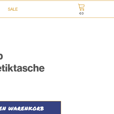
SALE
€
0
p
tiktasche
DEN WARENKORB