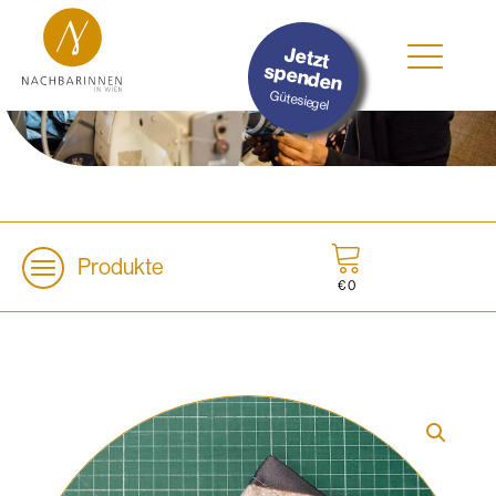
#Nachhaltig
Jetzt
#Sozial
spenden
#Lokal
Gütesiegel
Produkte
€
0