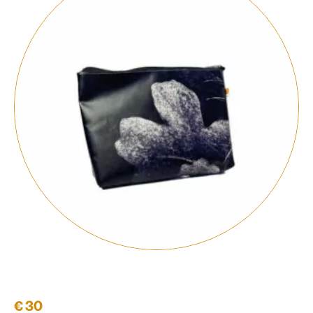
Kosmetiktasche
€
30