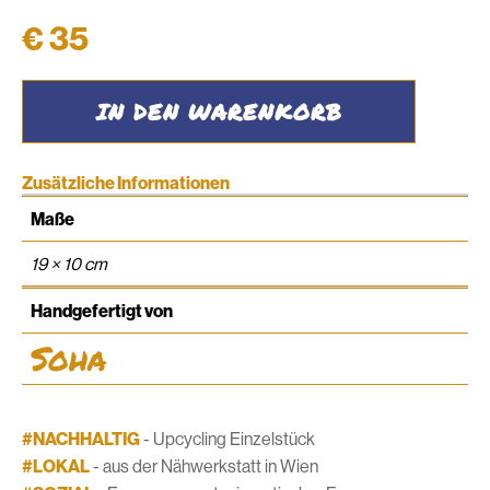
€
35
Brillenetui
IN DEN WARENKORB
#20
Menge
Zusätzliche Informationen
Maße
19 × 10 cm
Handgefertigt von
Soha
#NACHHALTIG
- Upcycling Einzelstück
#LOKAL
- aus der Nähwerkstatt in Wien