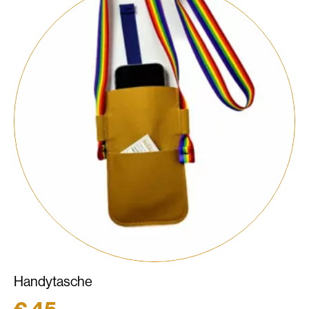
Handytasche
€
45