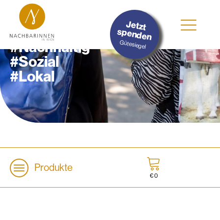
Jetzt
spenden
#Nachhaltig
Gütesiegel
#Sozial
#Lokal
Produkte
€
0