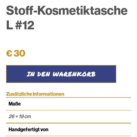
Stoff-Kosmetiktasche
L #12
€
30
Stoff-
IN DEN WARENKORB
Kosmetiktasche
L
#12
Menge
Zusätzliche Informationen
Maße
26 × 19 cm
Handgefertigt von