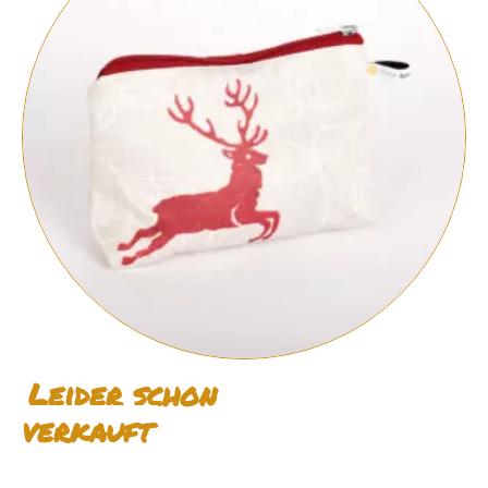
Leider schon
verkauft
Stoff-Kosmetiktasche M #01