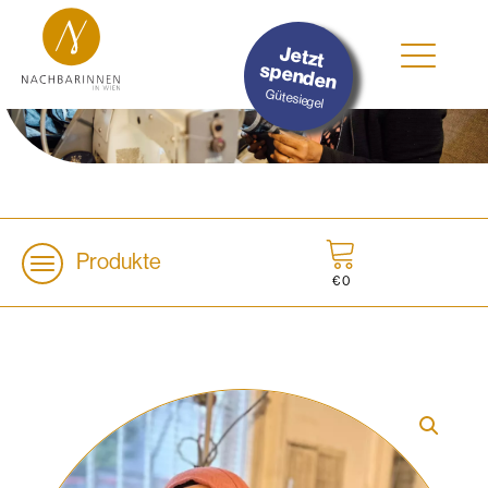
#Nachhaltig
Jetzt
#Sozial
spenden
#Lokal
Gütesiegel
Produkte
€
0