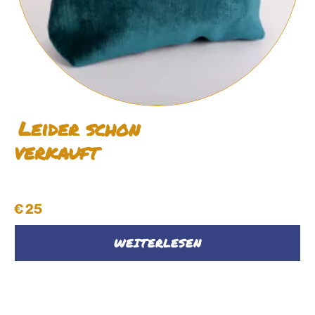
Leider schon
verkauft
Stoff-Kosmetiktasche M #03
€
25
WEITERLESEN