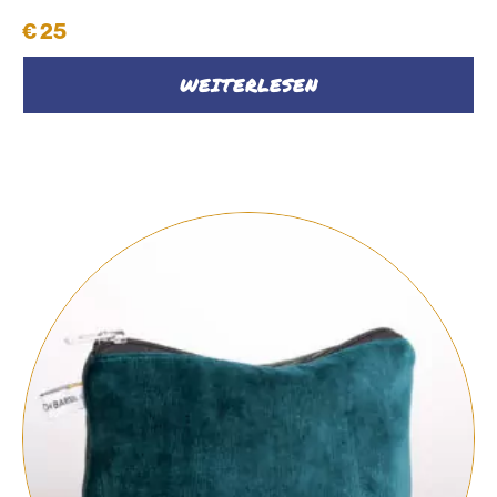
€
25
WEITERLESEN