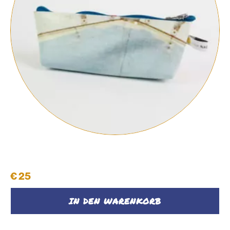
Schüttelpenal
€
25
IN DEN WARENKORB