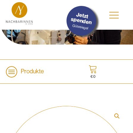
#Nachhaltig
Jetzt
#Sozial
spenden
#Lokal
Gütesiegel
Produkte
€
0