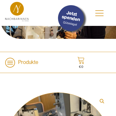
#Nachhaltig
Jetzt
#Sozial
spenden
#Lokal
Gütesiegel
Produkte
€
0