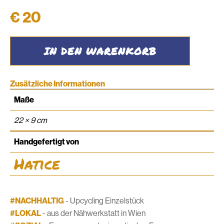
€
20
Schüttelpenal
IN DEN WARENKORB
#39
Menge
Zusätzliche Informationen
Maße
22 × 9 cm
Handgefertigt von
Hatice
#NACHHALTIG
- Upcycling Einzelstück
#LOKAL
- aus der Nähwerkstatt in Wien