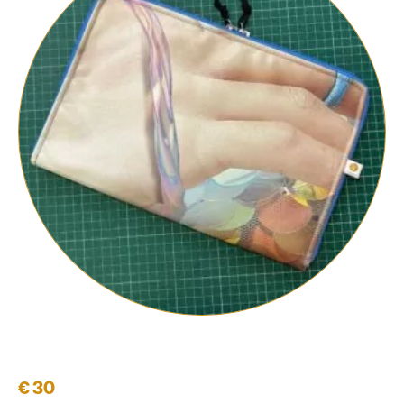
Laptophülle 13'' #05
€
30