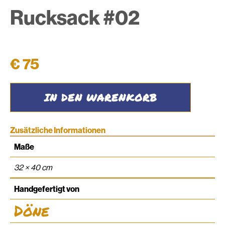
Rucksack #02
€
75
Rucksack
IN DEN WARENKORB
#02
Menge
Zusätzliche Informationen
Maße
32 × 40 cm
Handgefertigt von
Döne