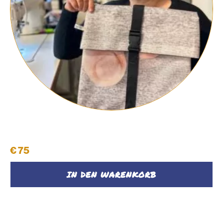
Rucksack #29
€
75
IN DEN WARENKORB