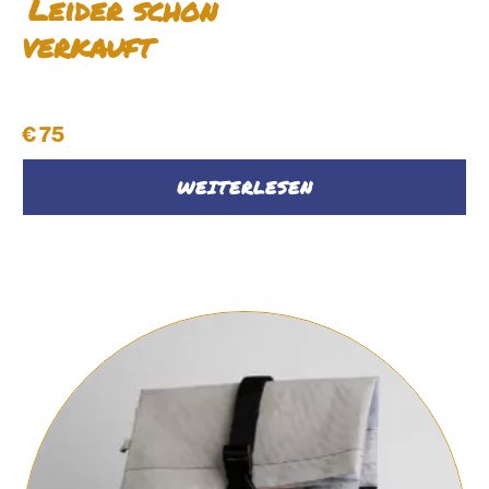
Leider schon
verkauft
Rucksack #36
€
75
WEITERLESEN