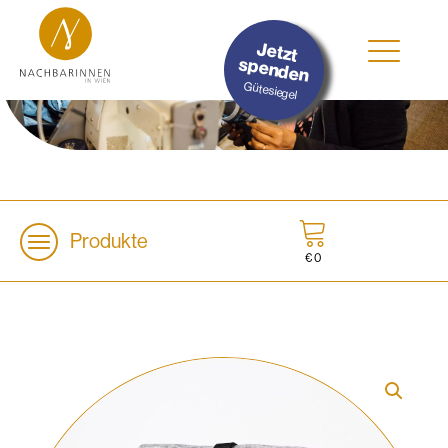
#Nachhaltig
Jetzt
#Sozial
spenden
#Lokal
Gütesiegel
Produkte
€
0