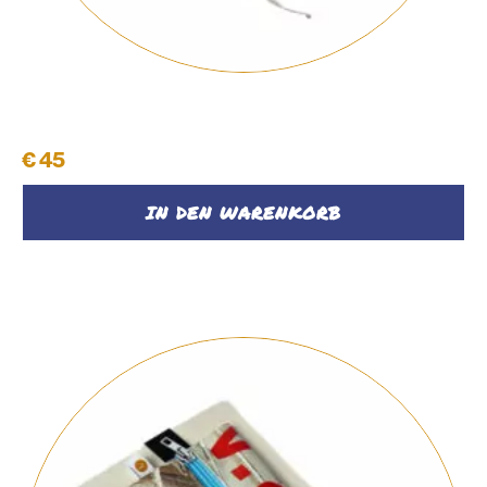
Notizbuch mit Federpenal
€
45
IN DEN WARENKORB