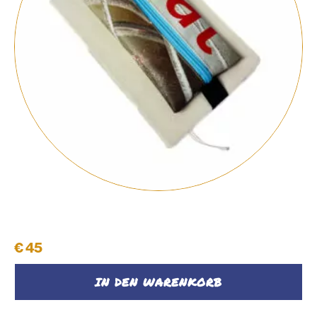
Notizbuch mit Federpenal
€
45
IN DEN WARENKORB