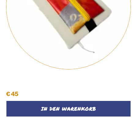
Notizbuch mit Federpenal
€
45
IN DEN WARENKORB