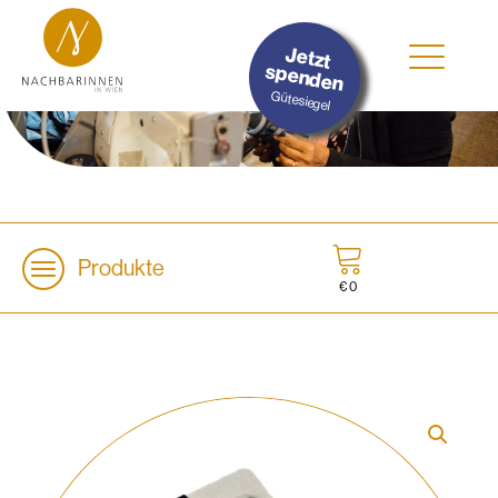
#Nachhaltig
Jetzt
#Sozial
spenden
#Lokal
Gütesiegel
Produkte
€
0