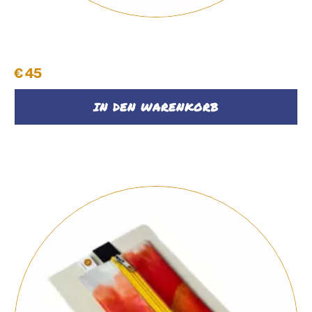
Notizbuch mit Federpenal
€
45
IN DEN WARENKORB