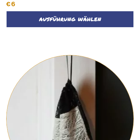
€
6
AUSFÜHRUNG WÄHLEN