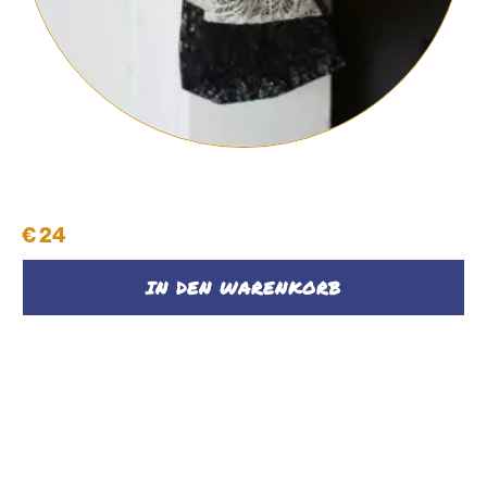
Feinwäsche Säckchen Ebenbild #5
€
24
IN DEN WARENKORB