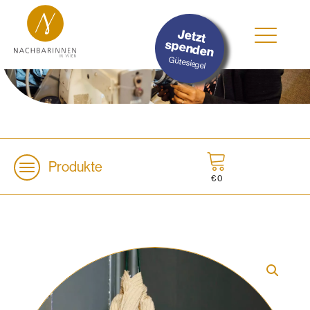
#Nachhaltig
Jetzt
#Sozial
spenden
#Lokal
Gütesiegel
Produkte
€
0