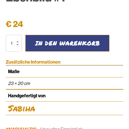
€
24
Feinwäsche
IN DEN WARENKORB
Säckchen
Ebenbild
#1
Menge
Zusätzliche Informationen
Maße
23 × 20 cm
Handgefertigt von
Sabiha