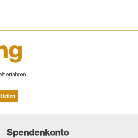
ing
it erfahren.
l teilen
Spendenkonto