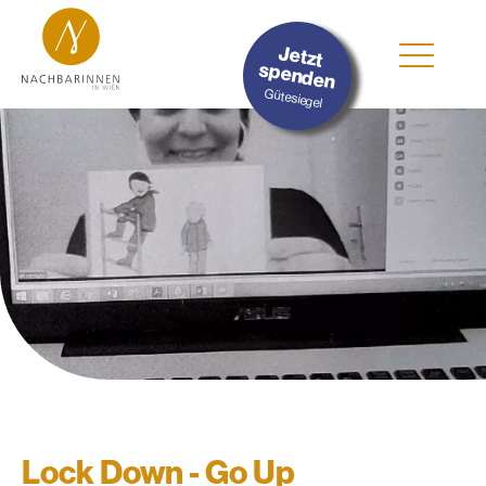
Jetzt
spenden
Gütesiegel
Lock Down - Go Up