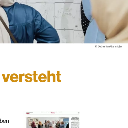
©
Sebastian Gansrigler
 versteht
eben