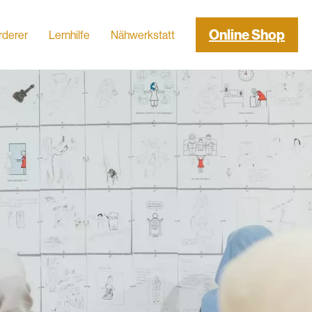
Online Shop
rderer
Lernhilfe
Nähwerkstatt