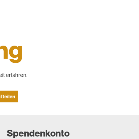
ing
it erfahren.
l teilen
Spendenkonto