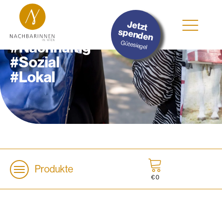
Jetzt
spenden
#Nachhaltig
Gütesiegel
#Sozial
#Lokal
Produkte
€
0