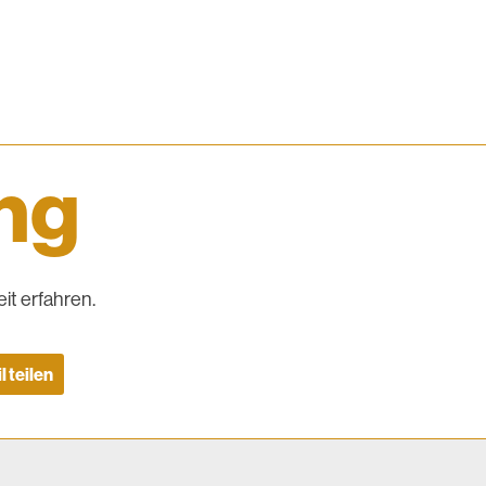
ing
it erfahren.
l teilen