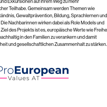
nd Exkursionen auf ihrem Weg zu mehr
icher Teilhabe. Gemeinsam werden Themen wie
ändnis, Gewaltprävention, Bildung, Sprachlernen un
t. Die Nachbarinnen wirken dabei als Role Models und
Ziel des Projekts ist es, europäische Werte wie Freihei
chhaltig in den Familien zu verankern und damit
hheit und gesellschaftlichen Zusammenhalt zu stärken.