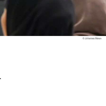
©
Johannes Meran
.