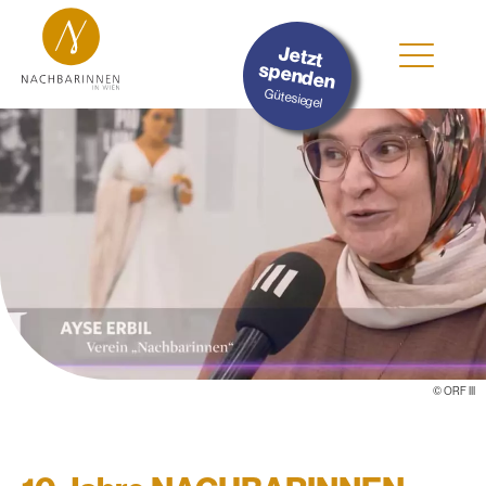
Jetzt
spenden
Gütesiegel
©
ORF III