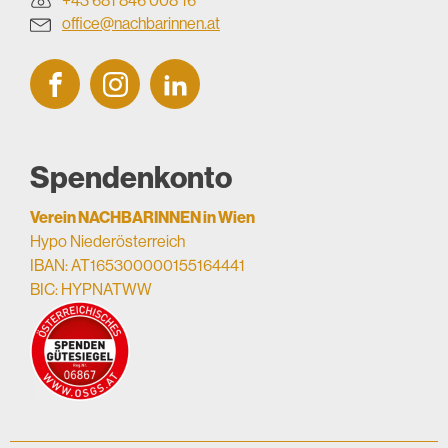
+43 681 846 008 16
office@nachbarinnen.at
Spendenkonto
Verein NACHBARINNEN in Wien
Hypo Niederösterreich
IBAN: AT165300000155164441
BIC: HYPNATWW