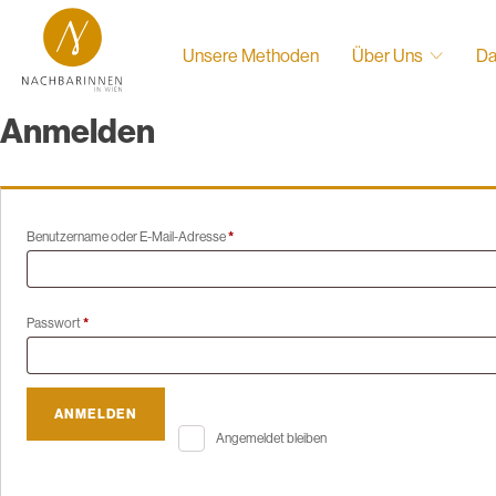
Unsere Methoden
Über Uns
Da
Anmelden
Erforderlich
Benutzername oder E-Mail-Adresse
*
Erforderlich
Passwort
*
ANMELDEN
Angemeldet bleiben
Passwort vergessen?