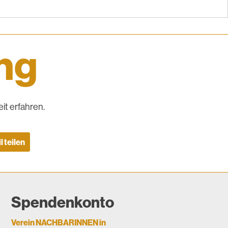
ing
it erfahren.
l teilen
Spendenkonto
Verein NACHBARINNEN in